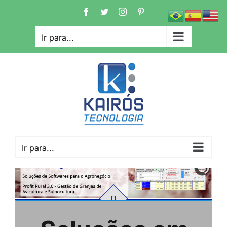
Ir
Facebook
Twitter
Instagram
Pinterest
para
o
Ir para...
conteúdo
Ir para...