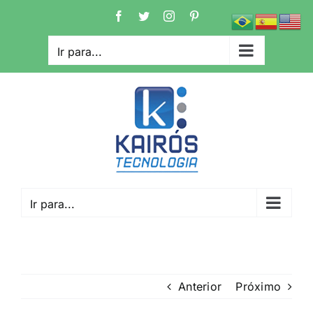
Ir
Facebook
Twitter
Instagram
Pinterest
para
o
Ir para...
conteúdo
Ir para...
Anterior
Próximo