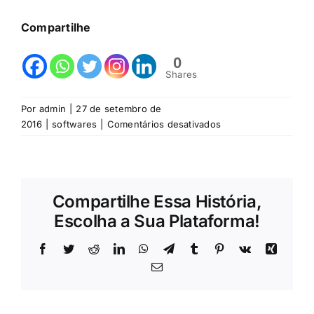
Compartilhe
0
Shares
Por
admin
|
27 de setembro de
em
2016
|
softwares
|
Comentários desativados
O
PROFIT
-
Software
Compartilhe Essa História,
de
gerenciamento
Escolha a Sua Plataforma!
Comercial
Facebook
Twitter
Reddit
LinkedIn
WhatsApp
Telegram
Tumblr
Pinterest
Vk
Xing
E-
mail