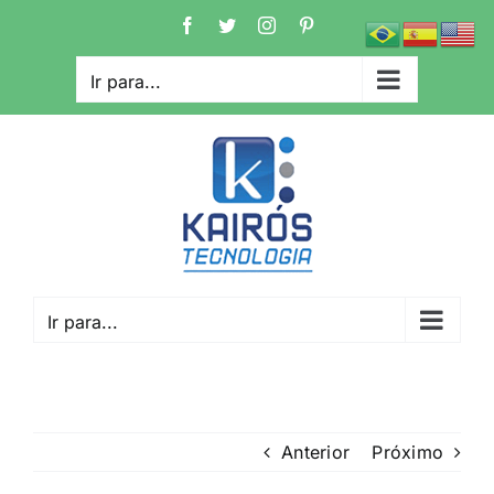
Ir
Facebook
Twitter
Instagram
Pinterest
para
o
Ir para...
conteúdo
Ir para...
Anterior
Próximo