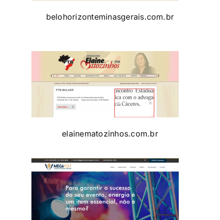
belohorizonteminasgerais.com.br
elainematozinhos.com.br