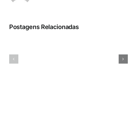
Postagens Relacionadas
People
Profit
Esportes
CRM
3.0