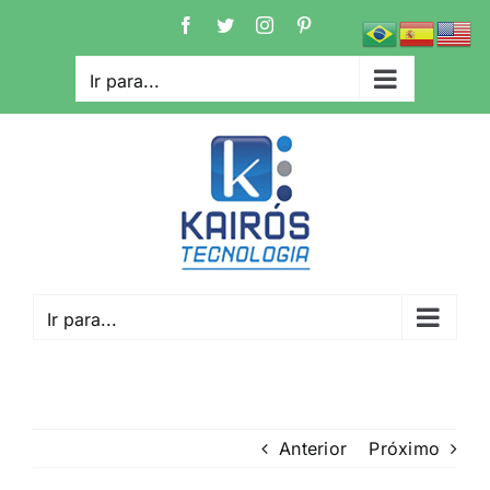
Ir
Facebook
Twitter
Instagram
Pinterest
para
o
Ir para...
conteúdo
Ir para...
Anterior
Próximo