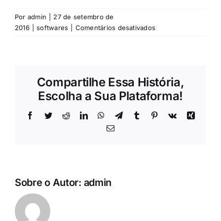
Por
admin
|
27 de setembro de
em
2016
|
softwares
|
Comentários desativados
Profit
Rural
-
Fábricas
Compartilhe Essa História,
de
Ração
Escolha a Sua Plataforma!
e
Granjas
Facebook
Twitter
Reddit
LinkedIn
WhatsApp
Telegram
Tumblr
Pinterest
Vk
Xing
E-
mail
Sobre o Autor:
admin