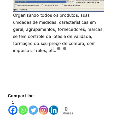
Organizando todos os produtos, suas
Da
unidades de medidas, características em
me
geral, agrupamentos, fornecedores, marcas,
do
se tem controle de lotes e de validade,
pr
formação do seu preço de compra, com
impostos, fretes, etc.
Compartilhe
1
0
Shares