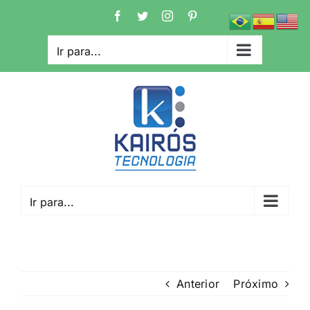
Ir
Facebook
Twitter
Instagram
Pinterest
para
o
Ir para...
conteúdo
Ir para...
Anterior
Próximo