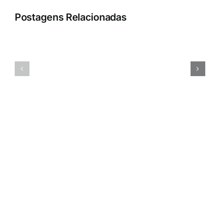
Postagens Relacionadas
People
Profit
Esportes
CRM
3.0