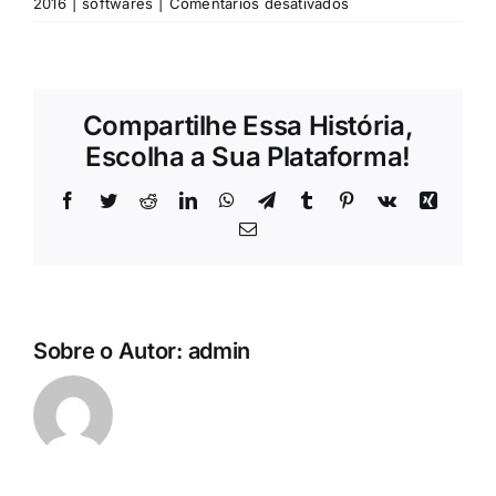
em
2016
|
softwares
|
Comentários desativados
Profit-
Gestão
de
Cadastros
Compartilhe Essa História,
Escolha a Sua Plataforma!
Facebook
Twitter
Reddit
LinkedIn
WhatsApp
Telegram
Tumblr
Pinterest
Vk
Xing
E-
mail
Sobre o Autor:
admin