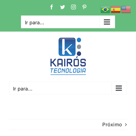
Ir
Facebook
Twitter
Instagram
Pinterest
para
o
Ir para...
conteúdo
Ir para...
Próximo