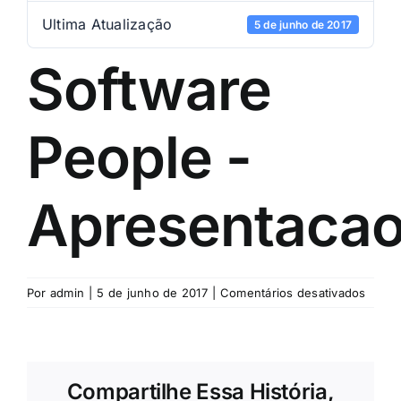
Ultima Atualização
5 de junho de 2017
Software
People -
Apresentaca
em
Por
admin
|
5 de junho de 2017
|
Comentários desativados
Softw
Peopl
-
Apres
Compartilhe Essa História,