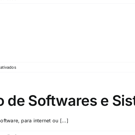
Sócio-
fundador
em
ativados
Quem
somos
 de Softwares e Si
ware, para internet ou [...]