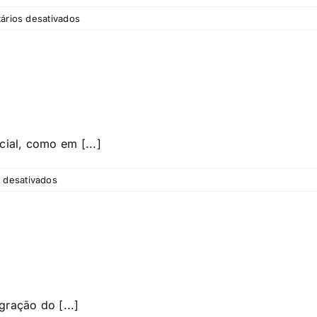
em
ários desativados
No
Access
cial, como em [...]
em
 desativados
Profit
CRM
ração do [...]