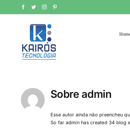
Ir
Facebook
Twitter
Instagram
Pinterest
para
o
conteúdo
Hom
Sobre
admin
Esse autor ainda não preencheu qu
So far admin has created 34 blog e