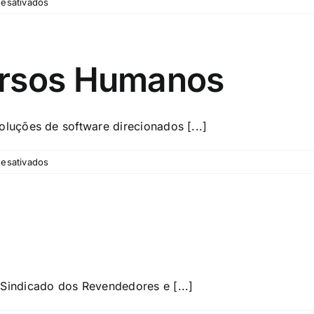
em
esativados
Desenvolvimento
de
Softwares
e
ursos Humanos
Sistemas
uções de software direcionados [...]
em
esativados
Sistema
de
Recursos
Humanos
indicado dos Revendedores e [...]