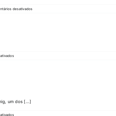
em
tários desativados
Redes
Sociais
em
ativados
Parcerias
g, um dos [...]
em
ativados