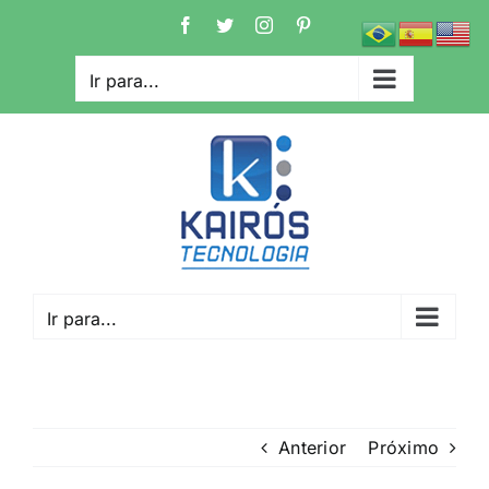
Ir
Facebook
Twitter
Instagram
Pinterest
para
o
Ir para...
conteúdo
Ir para...
Anterior
Próximo