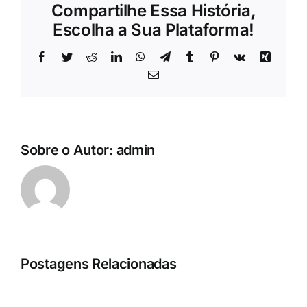
Compartilhe Essa História,
Escolha a Sua Plataforma!
Facebook
Twitter
Reddit
LinkedIn
WhatsApp
Telegram
Tumblr
Pinterest
Vk
Xing
E-
mail
Sobre o Autor:
admin
Postagens Relacionadas
Integração