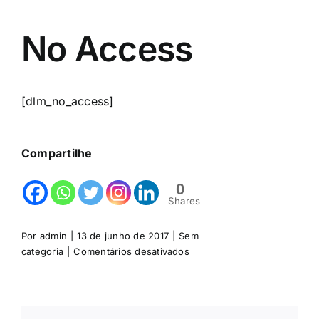
No Access
[dlm_no_access]
Compartilhe
0
Shares
Por
admin
|
13 de junho de 2017
|
Sem
em
categoria
|
Comentários desativados
No
Access