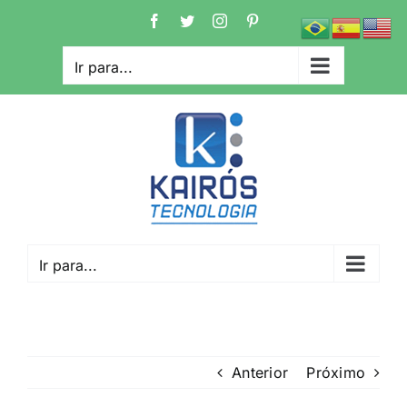
Ir
Facebook
Twitter
Instagram
Pinterest
para
o
Ir para...
conteúdo
Ir para...
Anterior
Próximo