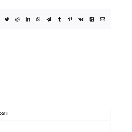
Facebook
Twitter
Reddit
LinkedIn
WhatsApp
Telegram
Tumblr
Pinterest
Vk
Xing
E-
mail