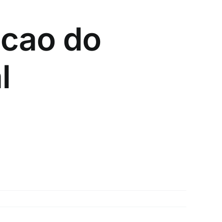
cao do
l