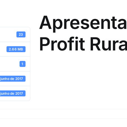
Apresenta
23
Profit Rura
2.66 MB
1
 junho de 2017
 junho de 2017