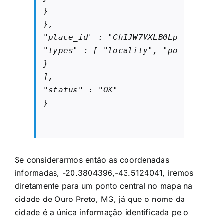
}

},

"place_id" : "ChIJW7VXLB0LpAAR_NWDH
"types" : [ "locality", "political" 
}

],

"status" : "OK"

}
Se considerarmos então as coordenadas
informadas,
-20.3804396,-43.5124041
, iremos
diretamente para um ponto central no mapa na
cidade de Ouro Preto, MG, já que o nome da
cidade é a única informação identificada pelo