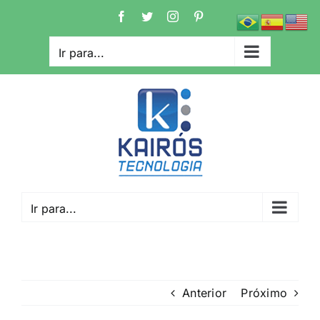
Ir
Facebook
Twitter
Instagram
Pinterest
para
o
Ir para...
conteúdo
Ir para...
Anterior
Próximo