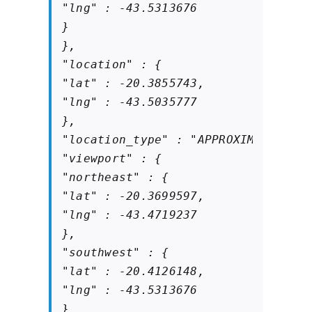
"lng" : -43.5313676

}

},

"location" : {

"lat" : -20.3855743,

"lng" : -43.5035777

},

"location_type" : "APPROXIMATE",

"viewport" : {

"northeast" : {

"lat" : -20.3699597,

"lng" : -43.4719237

},

"southwest" : {

"lat" : -20.4126148,

"lng" : -43.5313676

}
