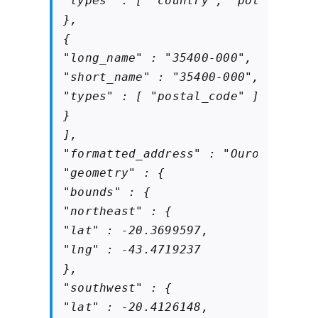
"types" : [ "country", "political" ]
},

{

"long_name" : "35400-000",

"short_name" : "35400-000",

"types" : [ "postal_code" ]

}

],

"formatted_address" : "Ouro Preto, 
"geometry" : {

"bounds" : {

"northeast" : {

"lat" : -20.3699597,

"lng" : -43.4719237

},

"southwest" : {

"lat" : -20.4126148,
