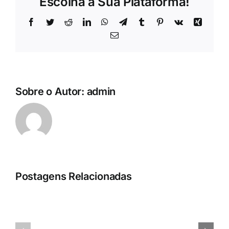
Escolha a Sua Plataforma!
Facebook
Twitter
Reddit
LinkedIn
WhatsApp
Telegram
Tumblr
Pinterest
Vk
Xing
E-
mail
Sobre o Autor:
admin
Postagens Relacionadas
B
A
-