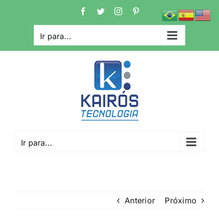
Ir
Facebook
Twitter
Instagram
Pinterest
para
o
Ir para...
conteúdo
Ir para...
Anterior
Próximo