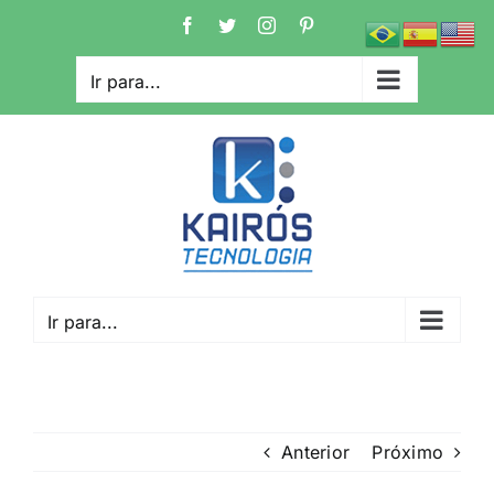
Ir
Facebook
Twitter
Instagram
Pinterest
para
o
Ir para...
conteúdo
Ir para...
Anterior
Próximo