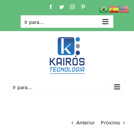
Ir
Facebook
Twitter
Instagram
Pinterest
para
o
Ir para...
conteúdo
Ir para...
Anterior
Próximo