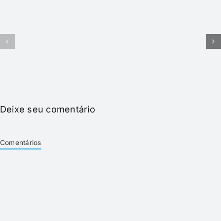
B
A
-
–
Integração
Principai
com
recurso
Mapas
Deixe seu comentário
Comentários