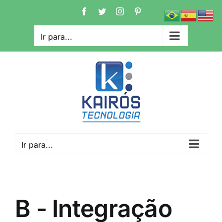
Ir
Facebook
Twitter
Instagram
Pinterest
para
o
Ir para...
conteúdo
Ir para...
B - Integração